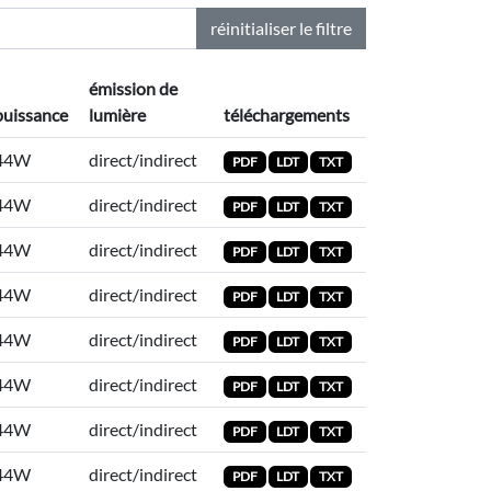
réinitialiser le filtre
émission de
puissance
lumière
téléchargements
44W
direct/indirect
PDF
LDT
TXT
44W
direct/indirect
PDF
LDT
TXT
44W
direct/indirect
PDF
LDT
TXT
44W
direct/indirect
PDF
LDT
TXT
44W
direct/indirect
PDF
LDT
TXT
44W
direct/indirect
PDF
LDT
TXT
44W
direct/indirect
PDF
LDT
TXT
44W
direct/indirect
PDF
LDT
TXT