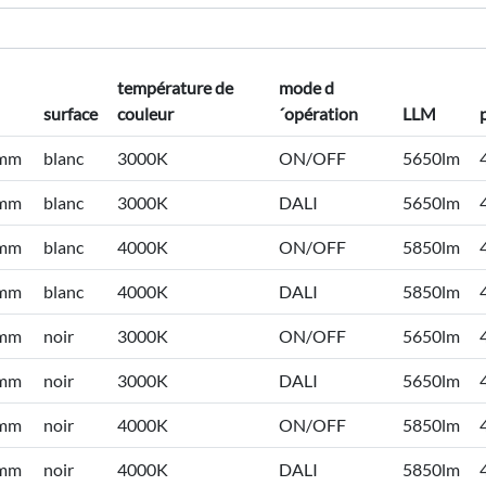
température de
mode d
surface
couleur
´opération
LLM
0mm
blanc
3000K
ON/OFF
5650lm
0mm
blanc
3000K
DALI
5650lm
0mm
blanc
4000K
ON/OFF
5850lm
0mm
blanc
4000K
DALI
5850lm
0mm
noir
3000K
ON/OFF
5650lm
0mm
noir
3000K
DALI
5650lm
0mm
noir
4000K
ON/OFF
5850lm
0mm
noir
4000K
DALI
5850lm