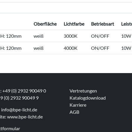
Oberfläche
Lichtfarbe
Betriebsart
Leis
 H: 120mm
weiß
3000K
ON/OFF
10W
 H: 120mm
weiß
4000K
ON/OFF
10W
n: +49 (0) 2932 90049 0
Vertretungen
49 (0) 2932 90049 9
Katalogdownload
Karriere
:
info@bpe-licht.de
AGB
te:
www.bpe-licht.de
tformular